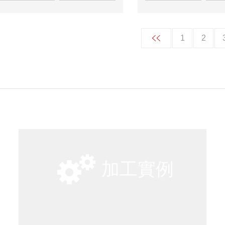
1
2
加工實例