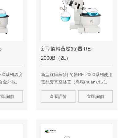
-
新型旋轉蒸發(fā)器 RE-
2000B（2L）
000系列溫度
新型旋轉蒸發(fā)器RE-2000系列使用
合金外觀、
需配套真空裝置（循環(huán)水式、
。
旋片式、隔膜式等真空泵），冷卻循
立即詢價
查看詳情
立即詢價
環(huán)裝置組成系統(tǒng)裝置。