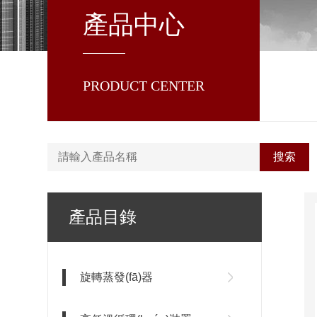
產品中心
PRODUCT CENTER
產品目錄
旋轉蒸發(fā)器