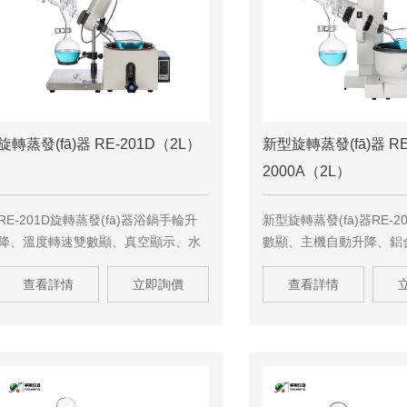
旋轉蒸發(fā)器 RE-201D（2L）
新型旋轉蒸發(fā)器 RE
2000A（2L）
RE-201D旋轉蒸發(fā)器浴鍋手輪升
新型旋轉蒸發(fā)器RE-2
降、溫度轉速雙數顯、真空顯示、水
數顯、主機自動升降、鋁
油兩用。
進口密封、標配水浴可改油浴
查看詳情
立即詢價
查看詳情