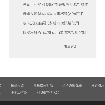
注意！可能引發(fā)雙層玻璃反應釜爆炸
的三種錯誤操作
玻璃反應釜結構提高電機穩(wěn)定性
玻璃反應釜調試安裝方便試驗使用
低溫冷卻液循環(huán)泵價格采用的制
冷方式
查看更多
箱
拉曼光譜
氨基酸分析儀
原子力顯微鏡
液質聯用
床
凈化工作臺
NTS稱重傳感器