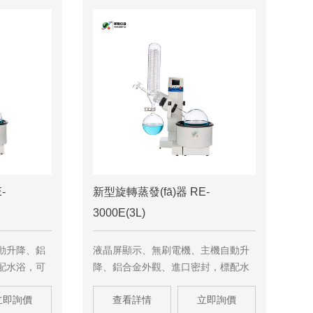
-
新型旋轉蒸發(fā)器 RE-
3000E(3L)
、鋁
液晶屏顯示、無刷電機、主機自動升
，標配水浴，可
降、鋁合金外觀、進口密封，標配水
浴，可改油浴。
立即詢價
查看詳情
立即詢價