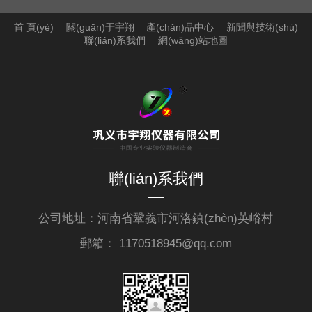
首 頁(yè)
關(guān)于宇翔
產(chǎn)品中心
新聞與技術(shù)
聯(lián)系我們
網(wǎng)站地圖
聯(lián)系我們
公司地址：河南省鞏義市河洛鎮(zhèn)英峪村
郵箱：
1170518945@qq.com