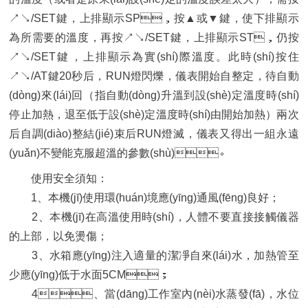
↗↘/SET鍵，上排顯示SP，按▲或▼鍵，使下排顯示
為所需要的溫度，再按↗↘/SET鍵，上排顯示ST，仍按
↗↘/SET鍵，上排顯示為實(shí)際溫度。此時(shí)按住
↗↘/AT鍵20秒后，RUN燈閃爍，儀表開始自整定，待自動
(dòng)來(lái)回（指自動(dòng)升溫到設(shè)定溫度時(shí)
停止加熱，退至低于設(shè)定溫度時(shí)由開始加熱）兩次
后自調(diào)整結(jié)束后RUN燈滅，儀表又得出一組永遠
(yuǎn)不變能克服超溫的參數(shù)。
使用安全須知：
1、本機(jī)使用環(huán)境應(yīng)通風(fēng)良好；
2、本機(jī)在高溫使用時(shí)，人體不要直接接觸儀器
的上部，以免燙傷；
3、水箱應(yīng)注入適量的潔凈自來(lái)水，加熱管至
少應(yīng)低于水面5CM；
4、當(dāng)工作室內(nèi)水蒸發(fā)，水位